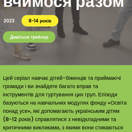
вчимося разом
2023
8-14 років
Дивіться трейлер
Цей серіал навчає дітей-біженців та приймаючі
громади і ви знайдете багато вправ та
інструментів для гуртування цих груп. Епізоди
базуються на навчальних модулях фонду «Освіта
понад усе», які допомагають українським дітям
(8-12 років) справлятися з невідкладними та
критичними викликами, з якими вони стикаються