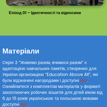
Епізод 01 – Ідентичності та відносини
Матеріали
Серія 3 “Живемо разом, вчимося разом” є
адаптацією навчальних пакетів, створених для
України організацією “Education Above All”, які
були відзначені нагородами і доступні
тут
.
Ознайомтеся з комплектом матеріалів у форматі
захоплюючих робочих зошитів для дітей віком від
6 до 15 років українською та польською мовами
доступні
тут
.