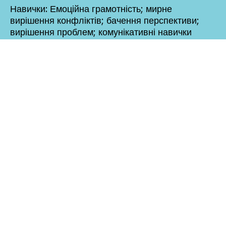
Навички: Емоційна грамотність; мирне
вирішення конфліктів; бачення перспективи;
вирішення проблем; комунікативні навички
Click to rate this episode! Please
do! We long to learn through your
feedback. Did you like the show?