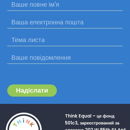
Надіслати
Think Equal – це фонд
501c3, зареєстрований за
адресою 202 W 85th St Apt